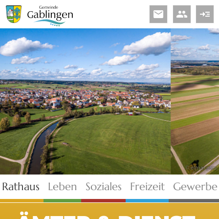
email
people
read_more
© elmar.pics
Rathaus
Leben
Soziales
Freizeit
Gewerbe