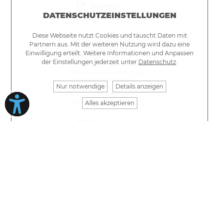
Bayern-
DATENSCHUTZEINSTELLUNGEN
Portal
Diese Webseite nutzt Cookies und tauscht Daten mit
Hier erhalten Sie eine
Übersicht aller staatlichen
Partnern aus. Mit der weiteren Nutzung wird dazu eine
Dienstleistungen und
Einwilligung erteilt. Weitere Informationen und Anpassen
Verweise auf die
der Einstellungen jederzeit unter
Datenschutz
.
zuständigen Behörden. Im
Bayern-Portal kann man
sich mit der Bayern-ID
Nur notwendige
Details anzeigen
anmelden und teilweise
online Behördengänge
erledigen.
Alles akzeptieren
Bürger-
Service-Portal
Über das Bürger-Service-
Portal können via Internet
einige Amtsgänge
bequem, zeitsparend und
sicher — von überall und
rund um die Uhr —
erledigt werden.
Die verfügbaren BSP-
Funktionen sind bei den