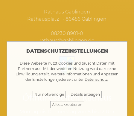
Rathaus Gablingen
Rathausplatz 1 · 86456 Gablingen
08230 8901-0
rathaus@gablingen.de
DATENSCHUTZEINSTELLUNGEN
Diese Webseite nutzt Cookies und tauscht Daten mit
Partnern aus. Mit der weiteren Nutzung wird dazu eine
Einwilligung erteilt. Weitere Informationen und Anpassen
der Einstellungen jederzeit unter
Datenschutz
.
Nur notwendige
Details anzeigen
Öffnungszeiten Rathaus
Alles akzeptieren
Montag bis Donnerstag von 8 bis 12 Uhr
Donnerstag auch 14 bis 17.30 Uhr
Freitag: telefonische Erreichbarkeit von 08:00 –