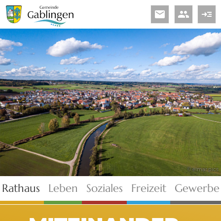
email
people
read_more
© elmar.pics
Rathaus
Leben
Soziales
Freizeit
Gewerbe