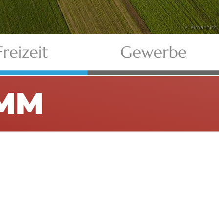
© elmar.pics
Freizeit
Gewerbe
MM