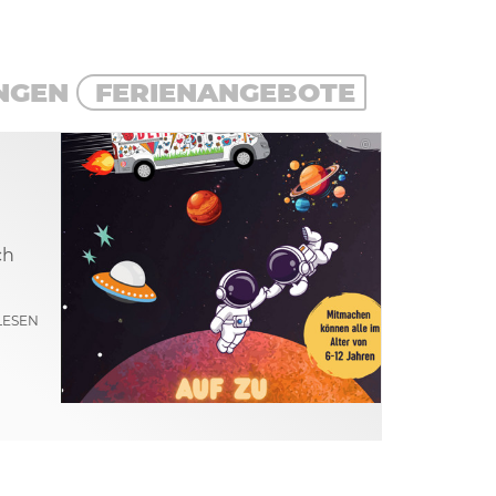
NGEN
FERIENANGEBOTE
©
ch
LESEN