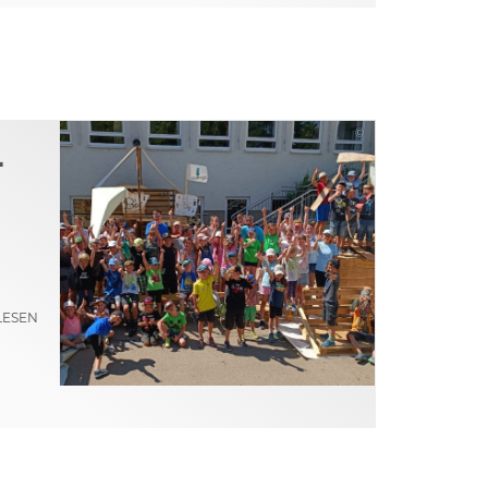
©
L
LESEN