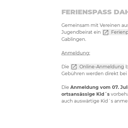
FERIENSPASS DAH
Gemeinsam mit Vereinen aus
Jugendbeirat ein
Ferie
Gablingen.
Anmeldung:
Die
Online-Anmeldung
b
Gebühren werden direkt bei
Die
Anmeldung vom 07. Juli b
ortsansässige Kid´s
vorbeha
auch auswärtige Kid´s anmel