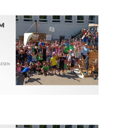
©
M
n
LESEN