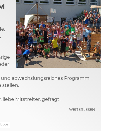
©
M
de,
,
hrige
eder
ves und abwechslungsreiches Programm
 stellen.
liebe Mitstreiter, gefragt.
WEITERLESEN
ebote