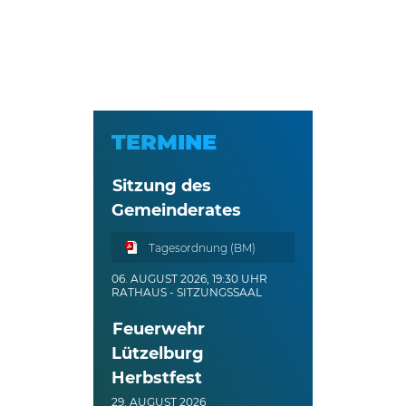
TERMINE
Sitzung des
Gemeinderates
Tagesordnung (BM)
06. AUGUST 2026, 19:30 UHR
RATHAUS - SITZUNGSSAAL
Feuerwehr
Lützelburg
Herbstfest
29. AUGUST 2026