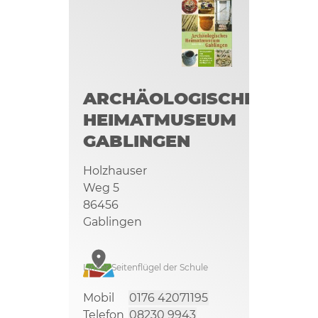
ARCHÄOLOGISCHES
HEIMATMUSEUM
GABLINGEN
Holzhauser
Weg 5
86456
Gablingen
Linker Seitenflügel der Schule
Mobil
0176 42071195
Telefon
08230 9943