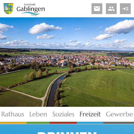
email
people
read_more
© elmar.pics
Rathaus
Leben
Soziales
Freizeit
Gewerbe