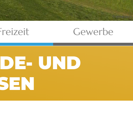
© elmar.pics
Freizeit
Gewerbe
LDE- UND
SEN