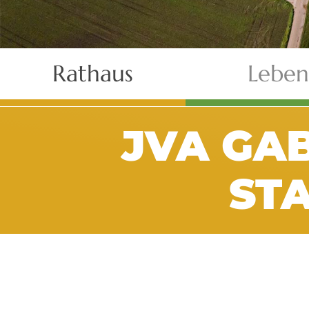
Rathaus
Leben
JVA GAB
ST