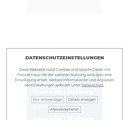
DATENSCHUTZEINSTELLUNGEN
Diese Webseite nutzt Cookies und tauscht Daten mit
Partnern aus. Mit der weiteren Nutzung wird dazu eine
TERMINE
Einwilligung erteilt. Weitere Informationen und Anpassen
der Einstellungen jederzeit unter
Datenschutz
.
Feuerwehr Lützelburg
Herbstfest
Nur notwendige
Details anzeigen
29. AUGUST 2026
Alles akzeptieren
Feuerwehr Lützelburg:
Herbstfest