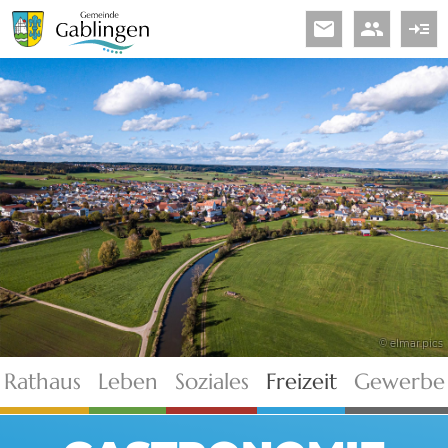
email
people
read_more
© elmar.pics
Rathaus
Leben
Soziales
Freizeit
Gewerbe