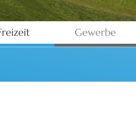
© elmar.pics
Freizeit
Gewerbe