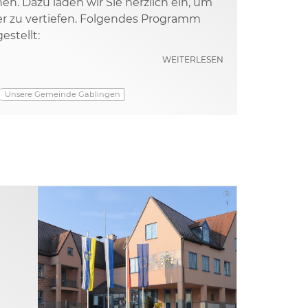
en. Dazu laden wir Sie herzlich ein, um
er zu vertiefen. Folgendes Programm
stellt:
WEITERLESEN
Unsere Gemeinde Gablingen
©