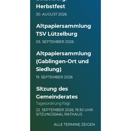
Herbstfest
30. AUGUST 2026
Altpapiersammlung
TSV Lützelburg
05. SEPTEMBER 2026
Altpapiersammlung
(Gablingen-Ort und
Siedlung)
19. SEPTEMBER 2026
Sitzung des
Gemeinderates
Tagesordnung folgt
22. SEPTEMBER 2026, 19:30 UHR
SITZUNGSSAAL RATHAUS
ALLE TERMINE ZEIGEN