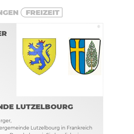
NGEN
FREIZEIT
©
ER
NDE LUTZELBOURG
rger,
ergemeinde Lutzelbourg in Frankreich