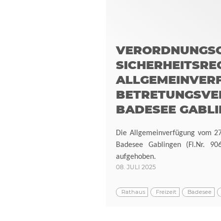
VERORDNUNGSGE
SICHERHEITSRE
ALLGEMEINVER
BETRETUNGSVE
BADESEE GABL
Die Allgemeinverfügung vom 27
Badesee Gablingen (Fl.Nr. 90
aufgehoben.
08. JULI 2025
Rathaus
Freizeit
Badesee