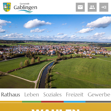
email
people
read_more
© elmar.pics
Rathaus
Leben
Soziales
Freizeit
Gewerbe