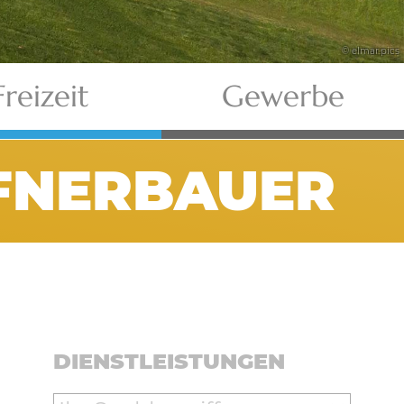
© elmar.pics
Freizeit
Gewerbe
AFNERBAUER
DIENSTLEISTUNGEN