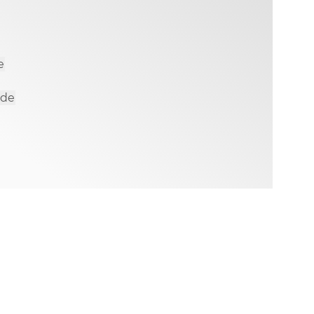
e
.de