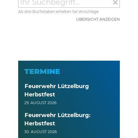
clear
Ab drei Buchstaben erhalten Sie Vorschläge
ÜBERSICHT ANZEIGEN
TERMINE
Feuerwehr Lützelburg
Herbstfest
29. AUGUST 2026
Feuerwehr Lützelburg:
Herbstfest
30. AUGUST 2026