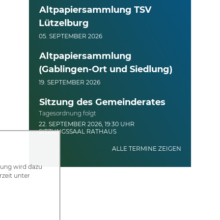
Altpapiersammlung TSV
Lützelburg
05. SEPTEMBER 2026
Altpapiersammlung
(Gablingen-Ort und Siedlung)
19. SEPTEMBER 2026
Sitzung des Gemeinderates
Tagesordnung folgt
22. SEPTEMBER 2026, 19:30 UHR
SITZUNGSSAAL RATHAUS
ALLE TERMINE ZEIGEN
zung wird dazu
rzeit unter