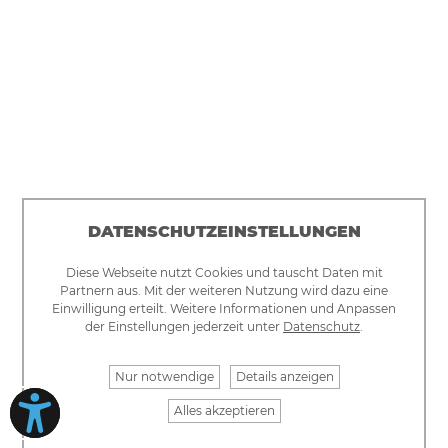
VERKAUF
VON
BAUGRUN
DATENSCHUTZEINSTELLUNGEN
Die
Diese Webseite nutzt Cookies und tauscht Daten mit
Gemeinde
Partnern aus. Mit der weiteren Nutzung wird dazu eine
Gablingen
Einwilligung erteilt. Weitere Informationen und Anpassen
der Einstellungen jederzeit unter
Datenschutz
.
verfolgt
das
Nur notwendige
Details anzeigen
Ziel,
zusätzlichen
Alles akzeptieren
Wohnraum