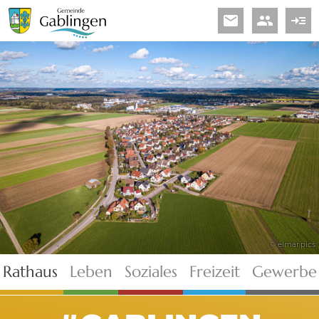
email
people
read_more
© elmar.pics
Rathaus
Leben
Soziales
Freizeit
Gewerbe