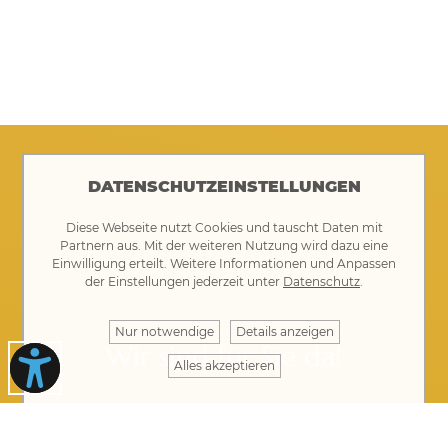
DATENSCHUTZEINSTELLUNGEN
Diese Webseite nutzt Cookies und tauscht Daten mit
Partnern aus. Mit der weiteren Nutzung wird dazu eine
Einwilligung erteilt. Weitere Informationen und Anpassen
der Einstellungen jederzeit unter
Datenschutz
.
Nur notwendige
Details anzeigen
Wir sind für Sie da!
Alles akzeptieren
IHRE ANSPRECHPARTNER FINDEN