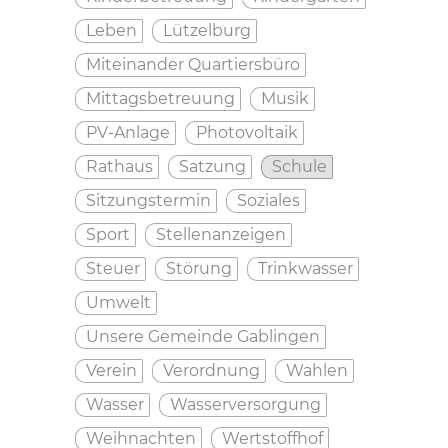
Leben
Lützelburg
Miteinander Quartiersbüro
Mittagsbetreuung
Musik
PV-Anlage
Photovoltaik
Rathaus
Satzung
Schule
Sitzungstermin
Soziales
Sport
Stellenanzeigen
Steuer
Störung
Trinkwasser
Umwelt
Unsere Gemeinde Gablingen
Verein
Verordnung
Wahlen
Wasser
Wasserversorgung
Weihnachten
Wertstoffhof