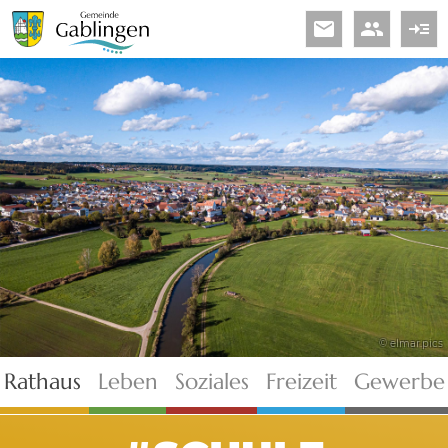
email
people
read_more
© elmar.pics
Rathaus
Leben
Soziales
Freizeit
Gewerbe