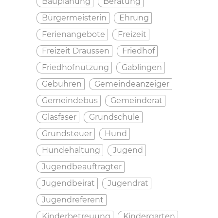
Bauplanung
Beratung
Bürgermeisterin
Ehrung
Ferienangebote
Freizeit
Freizeit Draussen
Friedhof
Friedhofnutzung
Gablingen
Gebühren
Gemeindeanzeiger
Gemeindebus
Gemeinderat
Glasfaser
Grundschule
Grundsteuer
Hund
Hundehaltung
Jugend
Jugendbeauftragter
Jugendbeirat
Jugendrat
Jugendreferent
Kinderbetreuung
Kindergarten