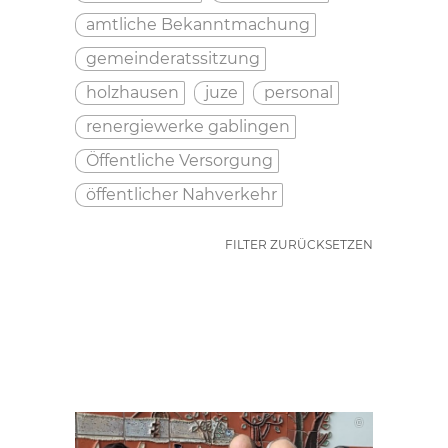
amtliche Bekanntmachung
gemeinderatssitzung
holzhausen
juze
personal
renergiewerke gablingen
Öffentliche Versorgung
öffentlicher Nahverkehr
FILTER ZURÜCKSETZEN
©