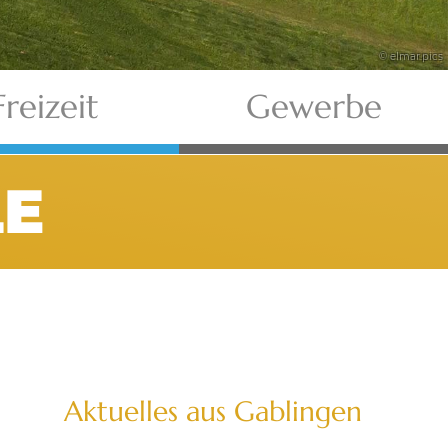
© elmar.pics
Freizeit
Gewerbe
E
Aktuelles aus Gablingen