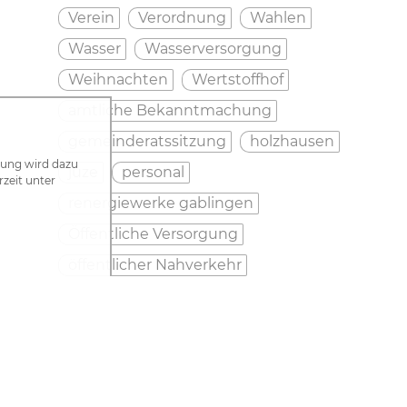
Verein
Verordnung
Wahlen
Wasser
Wasserversorgung
Weihnachten
Wertstoffhof
amtliche Bekanntmachung
gemeinderatssitzung
holzhausen
zung wird dazu
juze
personal
rzeit unter
renergiewerke gablingen
Öffentliche Versorgung
öffentlicher Nahverkehr
FILTER ZURÜCKSETZEN