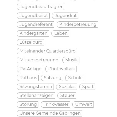
Jugendbeauftragter
Jugendbeirat
Jugendrat
Jugendreferent
Kinderbetreuung
Kindergarten
Leben
Lützelburg
Miteinander Quartiersbüro
Mittagsbetreuung
Musik
PV-Anlage
Photovoltaik
Rathaus
Satzung
Schule
Sitzungstermin
Soziales
Sport
Stellenanzeigen
Steuer
Störung
Trinkwasser
Umwelt
Unsere Gemeinde Gablingen