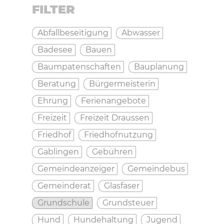
FILTER
Abfallbeseitigung
Abwasser
Badesee
Bauen
Baumpatenschaften
Bauplanung
Beratung
Bürgermeisterin
Ehrung
Ferienangebote
Freizeit
Freizeit Draussen
Friedhof
Friedhofnutzung
Gablingen
Gebühren
Gemeindeanzeiger
Gemeindebus
Gemeinderat
Glasfaser
Grundschule
Grundsteuer
Hund
Hundehaltung
Jugend