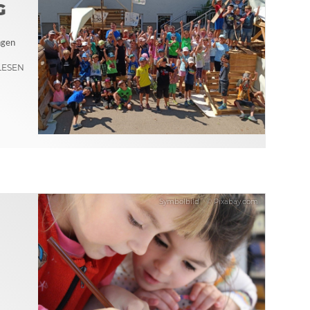
G
ngen
LESEN
Symbolbild
© Pixabay.com