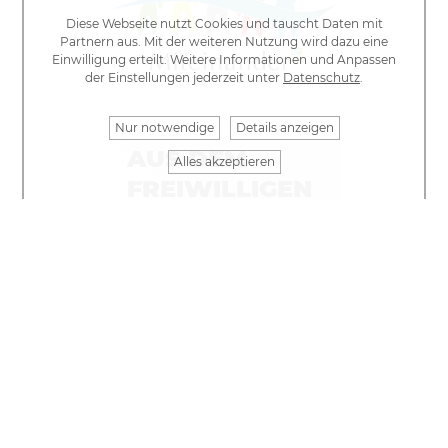
Diese Webseite nutzt Cookies und tauscht Daten mit
Partnern aus. Mit der weiteren Nutzung wird dazu eine
Einwilligung erteilt. Weitere Informationen und Anpassen
der Einstellungen jederzeit unter
Datenschutz
.
Nur notwendige
Details anzeigen
AUS DEM
Alles akzeptieren
FREIWILLIGEN
ZENTRUM
GABLINGEN,
WIRD DAS
MITEINANDER
QUARTIERSBÜRO
Dieses Jahr 2025 wurde
– gefördert durch das
Bayrische