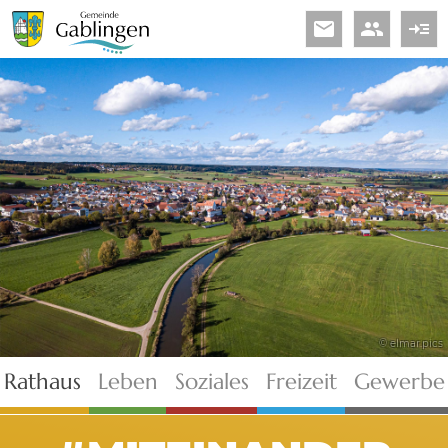
email
people
read_more
© elmar.pics
Rathaus
Leben
Soziales
Freizeit
Gewerbe