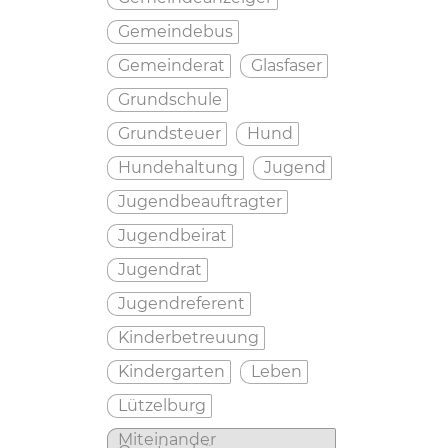
Gemeindebus
Gemeinderat
Glasfaser
Grundschule
Grundsteuer
Hund
Hundehaltung
Jugend
Jugendbeauftragter
Jugendbeirat
Jugendrat
Jugendreferent
Kinderbetreuung
Kindergarten
Leben
Lützelburg
Miteinander