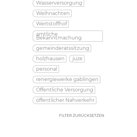
Wasserversorgung
Weihnachten
Wertstoffhof
amtliche
Bekanntmachung
gemeinderatssitzung
holzhausen
juze
personal
renergiewerke gablingen
Öffentliche Versorgung
öffentlicher Nahverkehr
FILTER ZURÜCKSETZEN