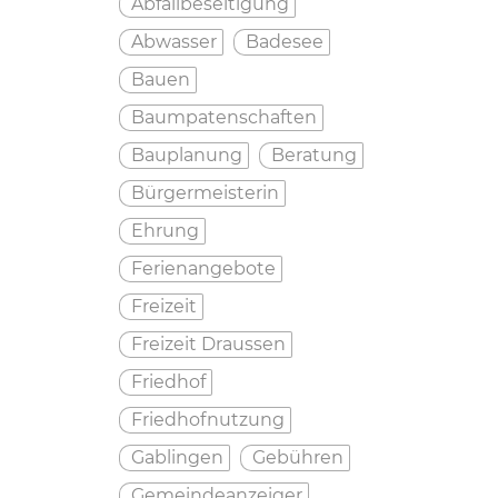
Abfallbeseitigung
Abwasser
Badesee
Bauen
Baumpatenschaften
Bauplanung
Beratung
Bürgermeisterin
Ehrung
Ferienangebote
Freizeit
Freizeit Draussen
Friedhof
Friedhofnutzung
Gablingen
Gebühren
Gemeindeanzeiger