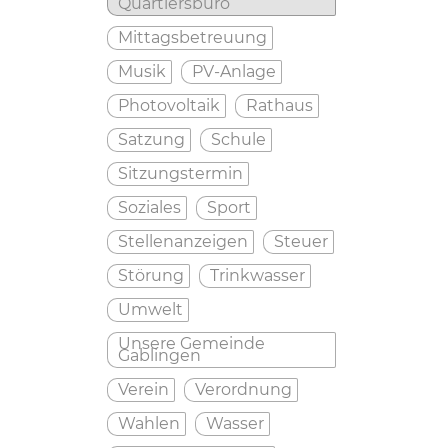
Quartiersbüro
Mittagsbetreuung
Musik
PV-Anlage
Photovoltaik
Rathaus
Satzung
Schule
Sitzungstermin
Soziales
Sport
Stellenanzeigen
Steuer
Störung
Trinkwasser
Umwelt
Unsere Gemeinde
Gablingen
Verein
Verordnung
Wahlen
Wasser