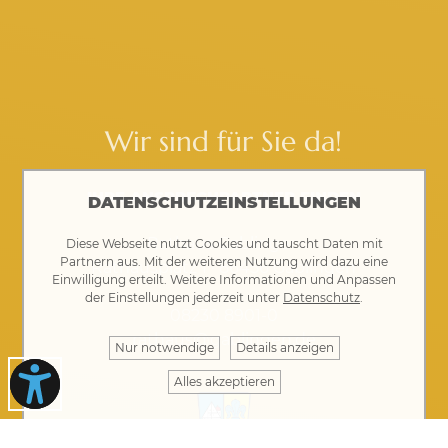
Wir sind für Sie da!
IHRE ANSPRECHPARTNER FINDEN
DATENSCHUTZEINSTELLUNGEN
Rathaus Gablingen
Diese Webseite nutzt Cookies und tauscht Daten mit
Partnern aus. Mit der weiteren Nutzung wird dazu eine
Rathausplatz 1 · 86456 Gablingen
Einwilligung erteilt. Weitere Informationen und Anpassen
der Einstellungen jederzeit unter
Datenschutz
.
08230 8901-0
rathaus@gablingen.de
Nur notwendige
Details anzeigen
Alles akzeptieren