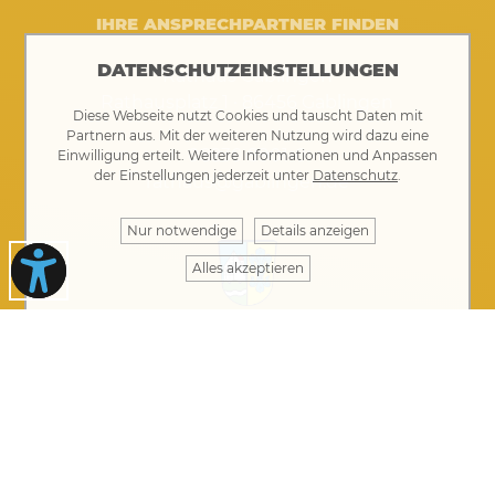
IHRE ANSPRECHPARTNER FINDEN
DATENSCHUTZEINSTELLUNGEN
Rathaus Gablingen
Rathausplatz 1 · 86456 Gablingen
Diese Webseite nutzt Cookies und tauscht Daten mit
Partnern aus. Mit der weiteren Nutzung wird dazu eine
08230 8901-0
Einwilligung erteilt. Weitere Informationen und Anpassen
der Einstellungen jederzeit unter
Datenschutz
.
rathaus@gablingen.de
Nur notwendige
Details anzeigen
Alles akzeptieren
Öffnungszeiten Rathaus
Montag bis Donnerstag von 8 bis 12 Uhr
Donnerstag auch 14 bis 17.30 Uhr