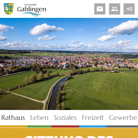
email
people
read_more
© elmar.pics
Rathaus
Leben
Soziales
Freizeit
Gewerbe