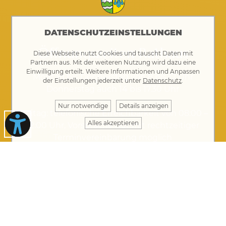
DATENSCHUTZEINSTELLUNGEN
Öffnungszeiten Rathaus
Diese Webseite nutzt Cookies und tauscht Daten mit
Partnern aus. Mit der weiteren Nutzung wird dazu eine
Einwilligung erteilt. Weitere Informationen und Anpassen
Montag bis Donnerstag von 8 bis 12 Uhr
der Einstellungen jederzeit unter
Datenschutz
.
Donnerstag auch 14 bis 17.30 Uhr
Nur notwendige
Details anzeigen
Freitag: telefonische Erreichbarkeit von 08:00 –
Alles akzeptieren
12:00 Uhr, Vorsprache nur mit rechtzeitiger
Terminvereinbarung möglich
Kontakt
·
Impressum
·
Datenschutz
Ihre Nachricht