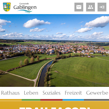
email
people
read_more
© elmar.pics
Rathaus
Leben
Soziales
Freizeit
Gewerbe