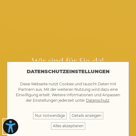
Wir sind für Sie da!
DATENSCHUTZEINSTELLUNGEN
IHRE ANSPRECHPARTNER FINDEN
Diese Webseite nutzt Cookies und tauscht Daten mit
Partnern aus. Mit der weiteren Nutzung wird dazu eine
Rathaus Gablingen
Einwilligung erteilt. Weitere Informationen und Anpassen
Rathausplatz 1 · 86456 Gablingen
der Einstellungen jederzeit unter
Datenschutz
.
08230 8901-0
Nur notwendige
Details anzeigen
rathaus@gablingen.de
Alles akzeptieren