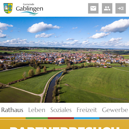
email
people
read_more
© elmar.pics
Rathaus
Leben
Soziales
Freizeit
Gewerbe