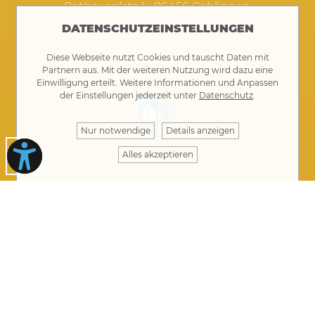
Rathausplatz 1 · 86456 Gablingen
DATENSCHUTZEINSTELLUNGEN
08230 8901-0
rathaus@gablingen.de
Diese Webseite nutzt Cookies und tauscht Daten mit
Partnern aus. Mit der weiteren Nutzung wird dazu eine
Einwilligung erteilt. Weitere Informationen und Anpassen
der Einstellungen jederzeit unter
Datenschutz
.
Nur notwendige
Details anzeigen
Alles akzeptieren
Öffnungszeiten Rathaus
Montag bis Donnerstag von 8 bis 12 Uhr
Donnerstag auch 14 bis 17.30 Uhr
Freitag: telefonische Erreichbarkeit von 08:00 –
12:00 Uhr, Vorsprache nur mit rechtzeitiger
Terminvereinbarung möglich