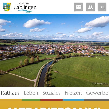
email
people
read_more
© elmar.pics
Rathaus
Leben
Soziales
Freizeit
Gewerbe