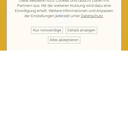
Diese Webseite nutzt Cookies und tauscht Daten mit
Partnern aus. Mit der weiteren Nutzung wird dazu eine
Einwilligung erteilt. Weitere Informationen und Anpassen
der Einstellungen jederzeit unter
Datenschutz
.
Nur notwendige
Details anzeigen
Alles akzeptieren
Öffnungszeiten Rathaus
Montag bis Donnerstag von 8 bis 12 Uhr
Donnerstag auch 14 bis 17.30 Uhr
Freitag: telefonische Erreichbarkeit von 08:00 –
12:00 Uhr, Vorsprache nur mit rechtzeitiger
Terminvereinbarung möglich
Kontakt
·
Impressum
·
Datenschutz