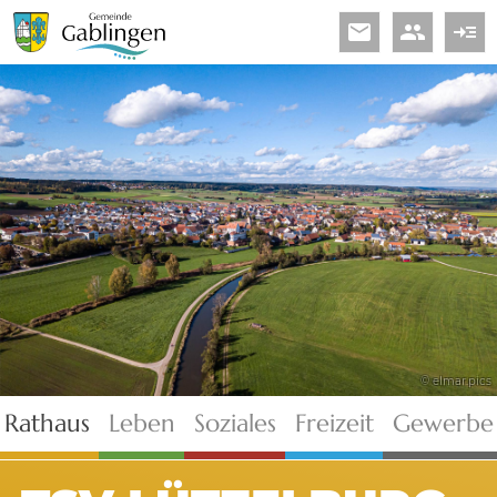
email
people
read_more
© elmar.pics
Rathaus
Leben
Soziales
Freizeit
Gewerbe