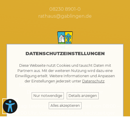
08230 8901-0
rathaus@gablingen.de
DATENSCHUTZEINSTELLUNGEN
Diese Webseite nutzt Cookies und tauscht Daten mit
Öffnungszeiten Rathaus
Partnern aus. Mit der weiteren Nutzung wird dazu eine
Einwilligung erteilt. Weitere Informationen und Anpassen
der Einstellungen jederzeit unter
Datenschutz
.
Montag bis Donnerstag von 8 bis 12 Uhr
Donnerstag auch 14 bis 17.30 Uhr
Nur notwendige
Details anzeigen
Alles akzeptieren
Freitag: telefonische Erreichbarkeit von 08:00 –
12:00 Uhr, Vorsprache nur mit rechtzeitiger
Terminvereinbarung möglich