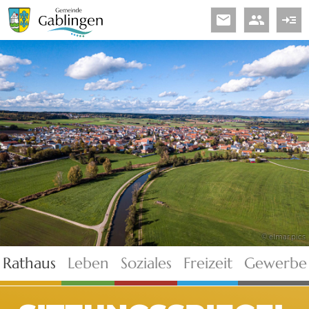
email
people
read_more
© elmar.pics
Rathaus
Leben
Soziales
Freizeit
Gewerbe