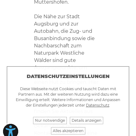
Muttershofen.
Die Nähe zur Stadt
Augsburg und zur
Autobahn, die Zug- und
Busanbindung sowie die
Nachbarschaft zum
Naturpark Westliche
Wälder sind gute
Ausgangspunkte, um
Arbeit und Wohnen unter
DATENSCHUTZEINSTELLUNGEN
einen Hut zu bringen. Hier
Diese Webseite nutzt Cookies und tauscht Daten mit
lässt es sich gut leben!
Partnern aus. Mit der weiteren Nutzung wird dazu eine
Einwilligung erteilt. Weitere Informationen und Anpassen
Auf unserer Internetseite
der Einstellungen jederzeit unter
Datenschutz
.
finden Sie Aktuelles aus
dem Rathaus,
Nur notwendige
Details anzeigen
Bekanntmachungen,
Alles akzeptieren
Kontaktdaten der Vereine