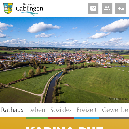
email
people
read_more
© elmar.pics
Rathaus
Leben
Soziales
Freizeit
Gewerbe