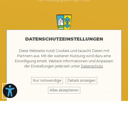
DATENSCHUTZEINSTELLUNGEN
Diese Webseite nutzt Cookies und tauscht Daten mit
Öffnungszeiten Rathaus
Partnern aus. Mit der weiteren Nutzung wird dazu eine
Einwilligung erteilt. Weitere Informationen und Anpassen
der Einstellungen jederzeit unter
Datenschutz
.
Montag bis Donnerstag von 8 bis 12 Uhr
Donnerstag auch 14 bis 17.30 Uhr
Nur notwendige
Details anzeigen
Freitag: telefonische Erreichbarkeit von 08:00 –
Alles akzeptieren
12:00 Uhr, Vorsprache nur mit rechtzeitiger
Terminvereinbarung möglich
Kontakt
·
Impressum
·
Datenschutz