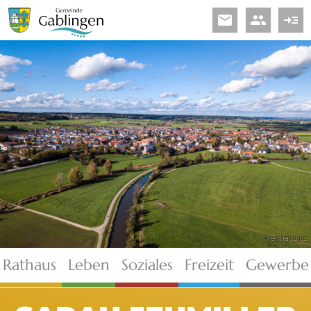
email
people
read_more
© elmar.pics
Rathaus
Leben
Soziales
Freizeit
Gewerbe