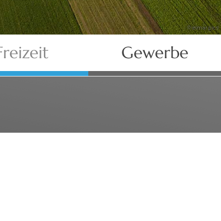
© elmar.pics
Freizeit
Gewerbe