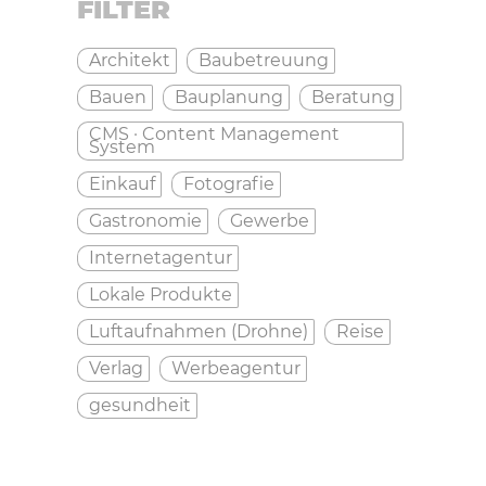
FILTER
Architekt
Baubetreuung
Bauen
Bauplanung
Beratung
CMS · Content Management
System
Einkauf
Fotografie
Gastronomie
Gewerbe
Internetagentur
Lokale Produkte
Luftaufnahmen (Drohne)
Reise
Verlag
Werbeagentur
gesundheit