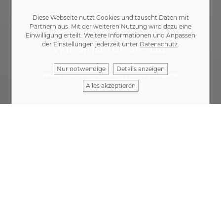
Diese Webseite nutzt Cookies und tauscht Daten mit
Partnern aus. Mit der weiteren Nutzung wird dazu eine
Einwilligung erteilt. Weitere Informationen und Anpassen
Wir sind für Sie da!
der Einstellungen jederzeit unter
Datenschutz
.
Nur notwendige
Details anzeigen
IHRE ANSPRECHPARTNER FINDEN
Alles akzeptieren
Rathaus Gablingen
Rathausplatz 1 · 86456 Gablingen
08230 8901-0
rathaus@gablingen.de