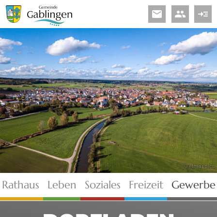
email
people
read_more
© elmar.pics
Rathaus
Leben
Soziales
Freizeit
Gewerbe