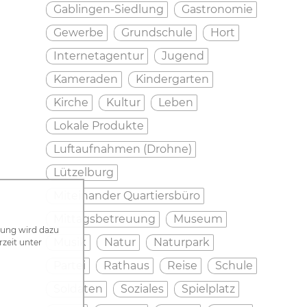
Gablingen-Siedlung
Gastronomie
Gewerbe
Grundschule
Hort
Internetagentur
Jugend
Kameraden
Kindergarten
Kirche
Kultur
Leben
Lokale Produkte
Luftaufnahmen (Drohne)
Lützelburg
Miteinander Quartiersbüro
Mittagsbetreuung
Museum
zung wird dazu
Musik
Natur
Naturpark
rzeit unter
Partei
Rathaus
Reise
Schule
Soldaten
Soziales
Spielplatz