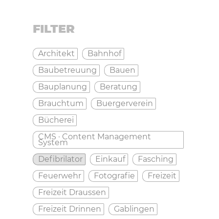
FILTER
Architekt
Bahnhof
Baubetreuung
Bauen
Bauplanung
Beratung
Brauchtum
Buergerverein
Bücherei
CMS · Content Management
System
Defibrilator
Einkauf
Fasching
Feuerwehr
Fotografie
Freizeit
Freizeit Draussen
Freizeit Drinnen
Gablingen