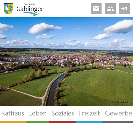
email
people
read_more
© elmar.pics
Rathaus
Leben
Soziales
Freizeit
Gewerbe