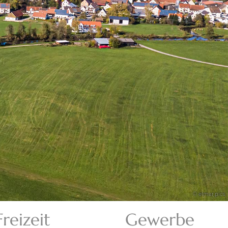
© elmar.pics
Freizeit
Gewerbe