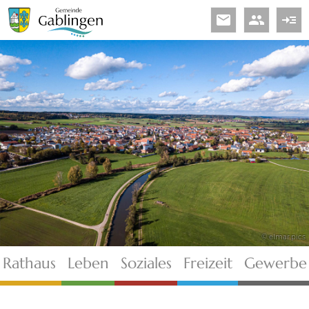
email
people
read_more
© elmar.pics
Rathaus
Leben
Soziales
Freizeit
Gewerbe