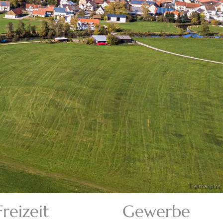
© elmar.pics
Freizeit
Gewerbe