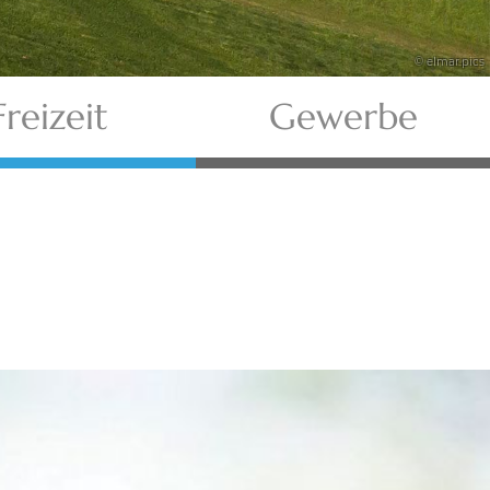
© elmar.pics
Freizeit
Gewerbe