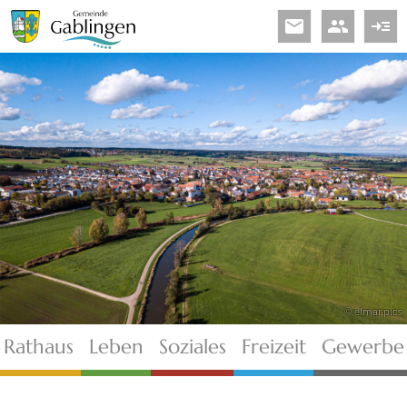
email
people
read_more
© elmar.pics
Rathaus
Leben
Soziales
Freizeit
Gewerbe