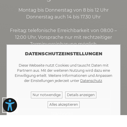
Montag bis Donnerstag von 8 bis 12 Uhr
Donnerstag auch 14 bis 17.30 Uhr
Freitag: telefonische Erreichbarkeit von 08:00 –
12:00 Uhr, Vorsprache nur mit rechtzeitiger
Terminvereinbarung möglich
DATENSCHUTZEINSTELLUNGEN
Kontakt
·
Impressum
·
Datenschutz
Diese Webseite nutzt Cookies und tauscht Daten mit
Partnern aus. Mit der weiteren Nutzung wird dazu eine
Einwilligung erteilt. Weitere Informationen und Anpassen
Ihre Nachricht
der Einstellungen jederzeit unter
Datenschutz
.
Nur notwendige
Details anzeigen
Alles akzeptieren