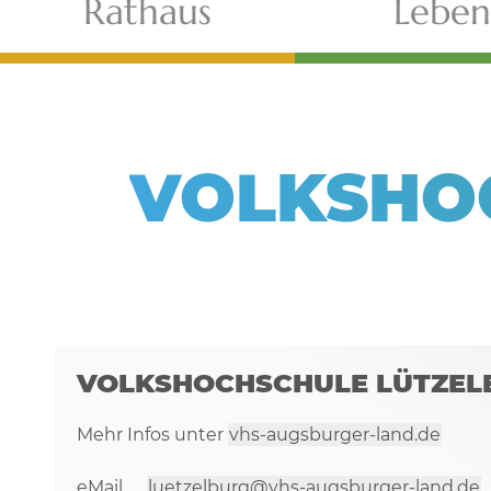
Rathaus
Leben
VOLKSHO
VOLKSHOCHSCHULE LÜTZEL
Mehr Infos unter
vhs-augsburger-land.de
eMail
luetzelburg@vhs-augsburger-land.de