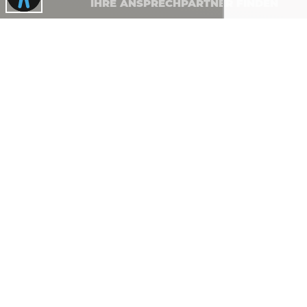
IHRE ANSPRECHPARTNER FINDEN
Rathaus Gablingen
Rathausplatz 1 · 86456 Gablingen
08230 8901-0
rathaus@gablingen.de
Öffnungszeiten Rathaus
Montag bis Donnerstag von 8 bis 12 Uh
Donnerstag auch 14 bis 17.30 Uhr
Freitag: telefonische Erreichbarkeit von
12:00 Uhr, Vorsprache nur mit rechtzeit
Terminvereinbarung möglich
Kontakt
·
Impressum
·
Datenschutz