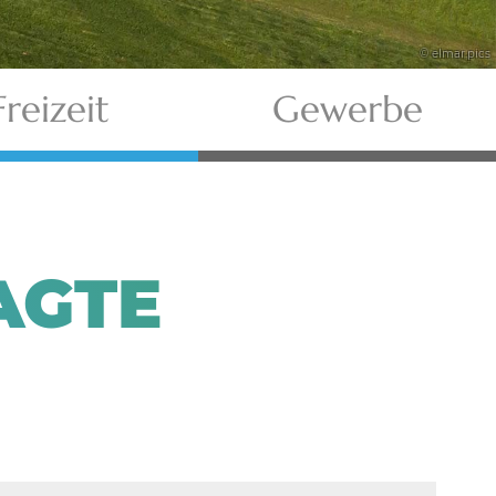
© elmar.pics
Freizeit
Gewerbe
AGTE