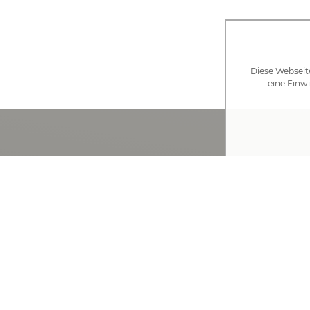
Diese Webseit
eine Einwi
Wir sind für Sie da!
IHRE ANSPRECHPARTNER FINDEN
Rathaus Gablingen
Rathausplatz 1 · 86456 Gablingen