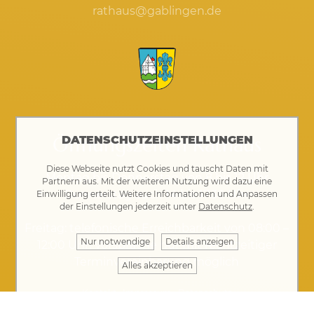
rathaus@gablingen.de
Öffnungszeiten Rathaus
DATENSCHUTZEINSTELLUNGEN
Diese Webseite nutzt Cookies und tauscht Daten mit
Montag bis Donnerstag von 8 bis 12 Uhr
Partnern aus. Mit der weiteren Nutzung wird dazu eine
Donnerstag auch 14 bis 17.30 Uhr
Einwilligung erteilt. Weitere Informationen und Anpassen
der Einstellungen jederzeit unter
Datenschutz
.
Freitag: telefonische Erreichbarkeit von 08:00 –
Nur notwendige
Details anzeigen
12:00 Uhr, Vorsprache nur mit rechtzeitiger
Terminvereinbarung möglich
Alles akzeptieren
Kontakt
·
Impressum
·
Datenschutz