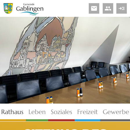
email
people
read_more
©
Rathaus
Leben
Soziales
Freizeit
Gewerbe