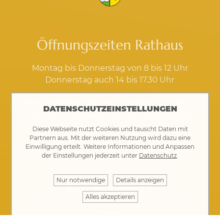
Öffnungszeiten Rathaus
Montag bis Donnerstag von 8 bis 12 Uhr
Donnerstag auch 14 bis 17.30 Uhr
Freitag: telefonische Erreichbarkeit von 08:00 –
DATENSCHUTZEINSTELLUNGEN
12:00 Uhr, Vorsprache nur mit rechtzeitiger
Terminvereinbarung möglich
Diese Webseite nutzt Cookies und tauscht Daten mit
Partnern aus. Mit der weiteren Nutzung wird dazu eine
Einwilligung erteilt. Weitere Informationen und Anpassen
Kontakt
·
Impressum
·
Datenschutz
der Einstellungen jederzeit unter
Datenschutz
.
Nur notwendige
Details anzeigen
Ihre Nachricht
Alles akzeptieren