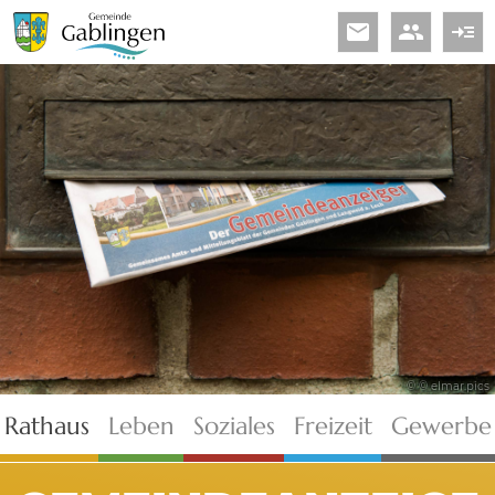
email
people
read_more
© © elmar.pics
Rathaus
Leben
Soziales
Freizeit
Gewerbe