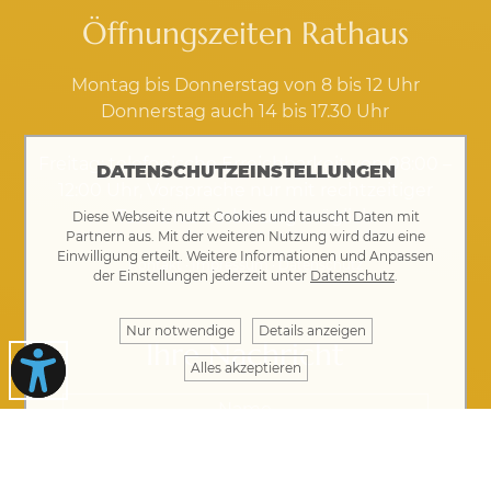
Öffnungszeiten Rathaus
Montag bis Donnerstag von 8 bis 12 Uhr
Donnerstag auch 14 bis 17.30 Uhr
Freitag: telefonische Erreichbarkeit von 08:00 –
DATENSCHUTZEINSTELLUNGEN
12:00 Uhr, Vorsprache nur mit rechtzeitiger
Terminvereinbarung möglich
Diese Webseite nutzt Cookies und tauscht Daten mit
Partnern aus. Mit der weiteren Nutzung wird dazu eine
Einwilligung erteilt. Weitere Informationen und Anpassen
Kontakt
·
Impressum
·
Datenschutz
der Einstellungen jederzeit unter
Datenschutz
.
Nur notwendige
Details anzeigen
Ihre Nachricht
Alles akzeptieren