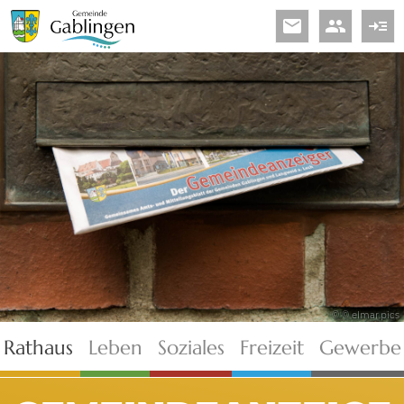
email
people
read_more
© © elmar.pics
Rathaus
Leben
Soziales
Freizeit
Gewerbe