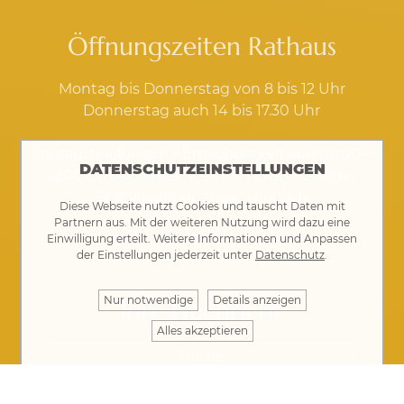
Öffnungszeiten Rathaus
Montag bis Donnerstag von 8 bis 12 Uhr
Donnerstag auch 14 bis 17.30 Uhr
Freitag: telefonische Erreichbarkeit von 08:00 –
DATENSCHUTZEINSTELLUNGEN
12:00 Uhr, Vorsprache nur mit rechtzeitiger
Terminvereinbarung möglich
Diese Webseite nutzt Cookies und tauscht Daten mit
Partnern aus. Mit der weiteren Nutzung wird dazu eine
Kontakt
·
Impressum
·
Datenschutz
Einwilligung erteilt. Weitere Informationen und Anpassen
der Einstellungen jederzeit unter
Datenschutz
.
Nur notwendige
Details anzeigen
Ihre Nachricht
Alles akzeptieren