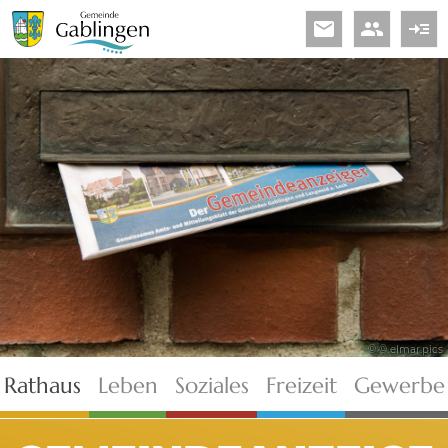
email
people
read_more
© © elmar.pics
Rathaus
Leben
Soziales
Freizeit
Gewerbe