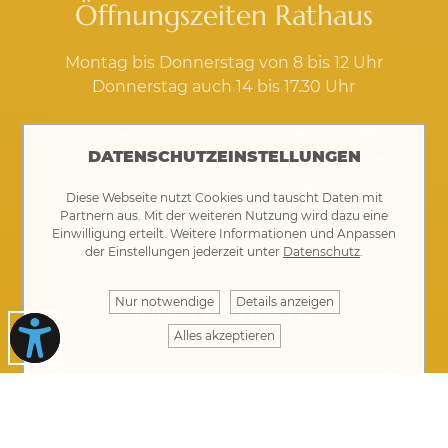
Öffnungszeiten Rathaus
Montag bis Donnerstag von 8 bis 12 Uhr
Donnerstag auch 14 bis 17.30 Uhr
Freitag: telefonische Erreichbarkeit von 08:00 –
DATENSCHUTZEINSTELLUNGEN
12:00 Uhr, Vorsprache nur mit rechtzeitiger
Terminvereinbarung möglich
Diese Webseite nutzt Cookies und tauscht Daten mit
Partnern aus. Mit der weiteren Nutzung wird dazu eine
Kontakt
·
Impressum
·
Datenschutz
Einwilligung erteilt. Weitere Informationen und Anpassen
der Einstellungen jederzeit unter
Datenschutz
.
Ihre Nachricht
Nur notwendige
Details anzeigen
Alles akzeptieren