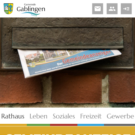
email
people
read_more
© © elmar.pics
Rathaus
Leben
Soziales
Freizeit
Gewerbe