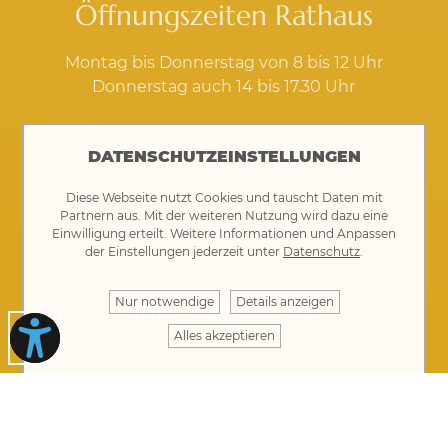
Öffnungszeiten Rathaus
Montag bis Donnerstag von 8 bis 12 Uhr
Donnerstag auch 14 bis 17.30 Uhr
Freitag: telefonische Erreichbarkeit von 08:00 –
DATENSCHUTZEINSTELLUNGEN
12:00 Uhr, Vorsprache nur mit rechtzeitiger
Terminvereinbarung möglich
Diese Webseite nutzt Cookies und tauscht Daten mit
Partnern aus. Mit der weiteren Nutzung wird dazu eine
Kontakt
·
Impressum
·
Datenschutz
Einwilligung erteilt. Weitere Informationen und Anpassen
der Einstellungen jederzeit unter
Datenschutz
.
Ihre Nachricht
Nur notwendige
Details anzeigen
Alles akzeptieren