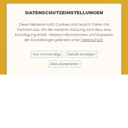
Öffnungszeiten Rathaus
DATENSCHUTZEINSTELLUNGEN
Diese Webseite nutzt Cookies und tauscht Daten mit
Montag bis Donnerstag von 8 bis 12 Uhr
Partnern aus. Mit der weiteren Nutzung wird dazu eine
Donnerstag auch 14 bis 17.30 Uhr
Einwilligung erteilt. Weitere Informationen und Anpassen
der Einstellungen jederzeit unter
Datenschutz
.
Freitag: telefonische Erreichbarkeit von 08:00 –
12:00 Uhr, Vorsprache nur mit rechtzeitiger
Nur notwendige
Details anzeigen
Terminvereinbarung möglich
Alles akzeptieren
Kontakt
·
Impressum
·
Datenschutz
Ihre Nachricht