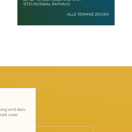
SITZUNGSSAAL RATHAUS
ALLE TERMINE ZEIGEN
zung wird dazu
chricht
rzeit unter