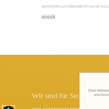
VERÖFFENTLICHT/BEARBEITET AM 09. AUGUS
zurück
Diese Webseit
Wir sind für Sie da!
eine Einwi