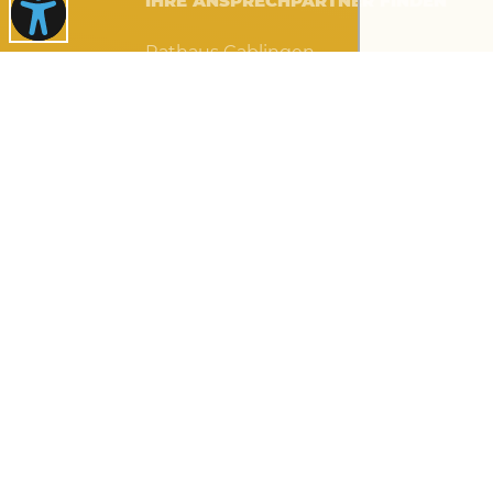
IHRE ANSPRECHPARTNER FINDEN
Rathaus Gablingen
Rathausplatz 1 · 86456 Gablingen
08230 8901-0
rathaus@gablingen.de
Öffnungszeiten Rathaus
Montag bis Donnerstag von 8 bis 12 Uh
Donnerstag auch 14 bis 17.30 Uhr
Freitag: telefonische Erreichbarkeit von
12:00 Uhr, Vorsprache nur mit rechtzeit
Terminvereinbarung möglich
Kontakt
·
Impressum
·
Datenschutz