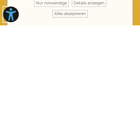
Nur notwendige
Details anzeigen
IHRE ANSPRECHPARTNER FINDEN
Alles akzeptieren
Rathaus Gablingen
Rathausplatz 1 · 86456 Gablingen
08230 8901-0
rathaus@gablingen.de
Öffnungszeiten Rathaus
Montag bis Donnerstag von 8 bis 12 Uhr
Donnerstag auch 14 bis 17.30 Uhr