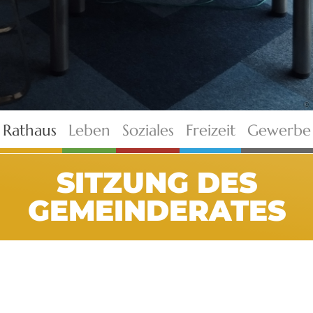
©
Rathaus
Leben
Soziales
Freizeit
Gewerbe
SITZUNG DES
GEMEINDERATES