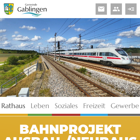
email
people
read_more
© Pixabay
Rathaus
Leben
Soziales
Freizeit
Gewerbe
BAHNPROJEKT