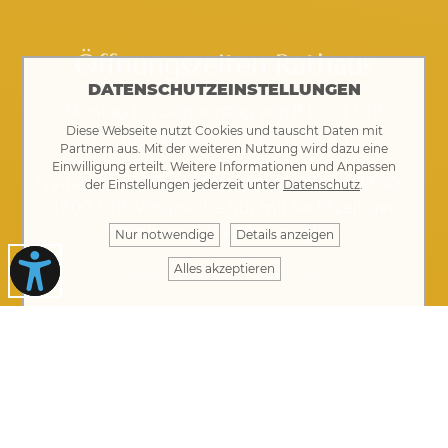
Öffnungszeiten Rathaus
DATENSCHUTZEINSTELLUNGEN
Montag bis Donnerstag von 8 bis 12 Uhr
Diese Webseite nutzt Cookies und tauscht Daten mit
Donnerstag auch 14 bis 17.30 Uhr
Partnern aus. Mit der weiteren Nutzung wird dazu eine
Einwilligung erteilt. Weitere Informationen und Anpassen
Freitag: telefonische Erreichbarkeit von 08:00 –
der Einstellungen jederzeit unter
Datenschutz
.
12:00 Uhr, Vorsprache nur mit rechtzeitiger
Terminvereinbarung möglich
Nur notwendige
Details anzeigen
Alles akzeptieren
Kontakt
·
Impressum
·
Datenschutz
Ihre Nachricht