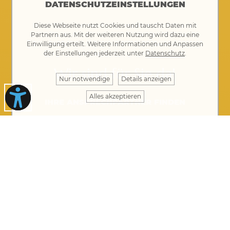
DATENSCHUTZEINSTELLUNGEN
Diese Webseite nutzt Cookies und tauscht Daten mit
Partnern aus. Mit der weiteren Nutzung wird dazu eine
Einwilligung erteilt. Weitere Informationen und Anpassen
der Einstellungen jederzeit unter
Datenschutz
.
Wir sind für Sie da!
Nur notwendige
Details anzeigen
Alles akzeptieren
IHRE ANSPRECHPARTNER FINDEN
Rathaus Gablingen
Rathausplatz 1 · 86456 Gablingen
08230 8901-0
rathaus@gablingen.de