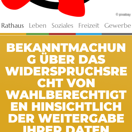
© pixabay
Rathaus
Leben
Soziales
Freizeit
Gewerbe
BEKANNTMACHUN
G ÜBER DAS
WIDERSPRUCHSRE
CHT VON
WAHLBERECHTIGT
EN HINSICHTLICH
DER WEITERGABE
IHRER DATEN