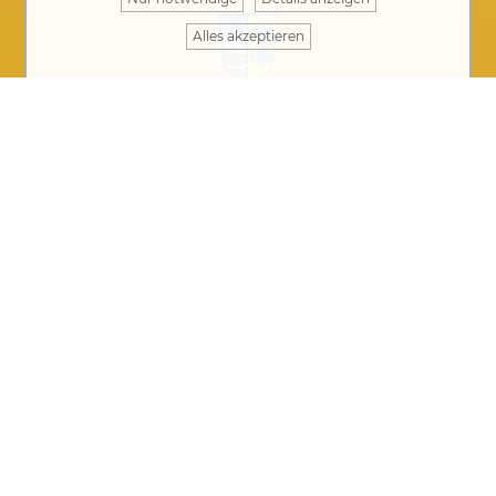
Alles akzeptieren
Öffnungszeiten Rathaus
Montag bis Donnerstag von 8 bis 12 Uhr
Donnerstag auch 14 bis 17.30 Uhr
Freitag: telefonische Erreichbarkeit von 08:00 –
12:00 Uhr, Vorsprache nur mit rechtzeitiger
Terminvereinbarung möglich
Kontakt
·
Impressum
·
Datenschutz
Ihre Nachricht