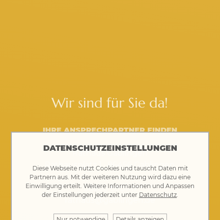
Wir sind für Sie da!
IHRE ANSPRECHPARTNER FINDEN
DATENSCHUTZEINSTELLUNGEN
Rathaus Gablingen
Rathausplatz 1 · 86456 Gablingen
Diese Webseite nutzt Cookies und tauscht Daten mit
Partnern aus. Mit der weiteren Nutzung wird dazu eine
Einwilligung erteilt. Weitere Informationen und Anpassen
08230 8901-0
der Einstellungen jederzeit unter
Datenschutz
.
rathaus@gablingen.de
Nur notwendige
Details anzeigen