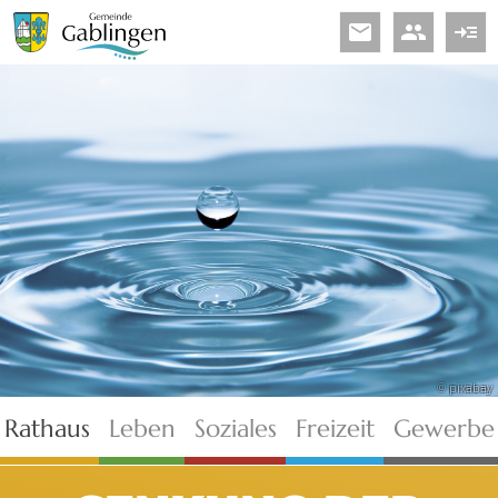
email
people
read_more
© pixabay
Rathaus
Leben
Soziales
Freizeit
Gewerbe