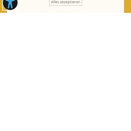
Alles akzeptieren
Rathaus Gablingen
Rathausplatz 1 · 86456 Gablingen
08230 8901-0
rathaus@gablingen.de
Öffnungszeiten Rathaus
Montag bis Donnerstag von 8 bis 12 Uhr
Donnerstag auch 14 bis 17.30 Uhr
Freitag: telefonische Erreichbarkeit von 08:00 –