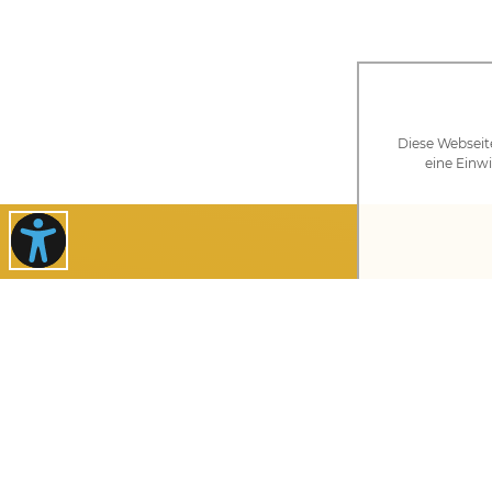
Diese Webseit
eine Einwi
Wir sind für Sie da!
IHRE ANSPRECHPARTNER FINDEN
Rathaus Gablingen