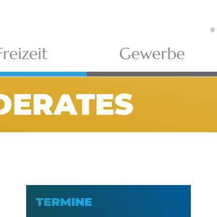
©
Freizeit
Gewerbe
DERATES
TERMINE