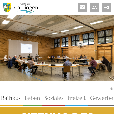
email
people
read_more
©
Rathaus
Leben
Soziales
Freizeit
Gewerbe