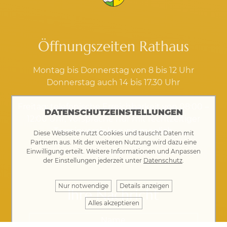
Öffnungszeiten Rathaus
Montag bis Donnerstag von 8 bis 12 Uhr
Donnerstag auch 14 bis 17.30 Uhr
Freitag: telefonische Erreichbarkeit von 08:00 –
DATENSCHUTZEINSTELLUNGEN
12:00 Uhr, Vorsprache nur mit rechtzeitiger
Terminvereinbarung möglich
Diese Webseite nutzt Cookies und tauscht Daten mit
Partnern aus. Mit der weiteren Nutzung wird dazu eine
Einwilligung erteilt. Weitere Informationen und Anpassen
Kontakt
·
Impressum
·
Datenschutz
der Einstellungen jederzeit unter
Datenschutz
.
Nur notwendige
Details anzeigen
Ihre Nachricht
Alles akzeptieren