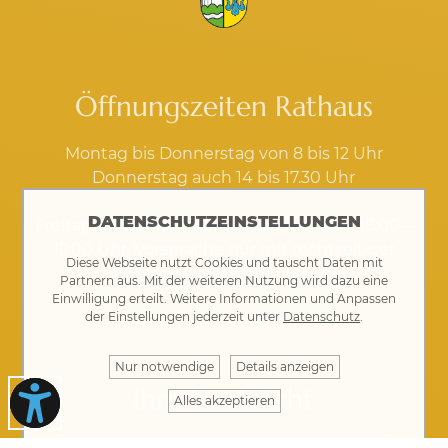
Öffnungszeiten Rathaus
Montag bis Donnerstag von 8 bis 12 Uhr
Donnerstag auch 14 bis 17.30 Uhr
DATENSCHUTZEINSTELLUNGEN
Freitag: telefonische Erreichbarkeit von 08:00 –
12:00 Uhr, Vorsprache nur mit rechtzeitiger
Diese Webseite nutzt Cookies und tauscht Daten mit
Terminvereinbarung möglich
Partnern aus. Mit der weiteren Nutzung wird dazu eine
Einwilligung erteilt. Weitere Informationen und Anpassen
der Einstellungen jederzeit unter
Datenschutz
.
Kontakt
·
Impressum
·
Datenschutz
Nur notwendige
Details anzeigen
Ihre Nachricht
Alles akzeptieren