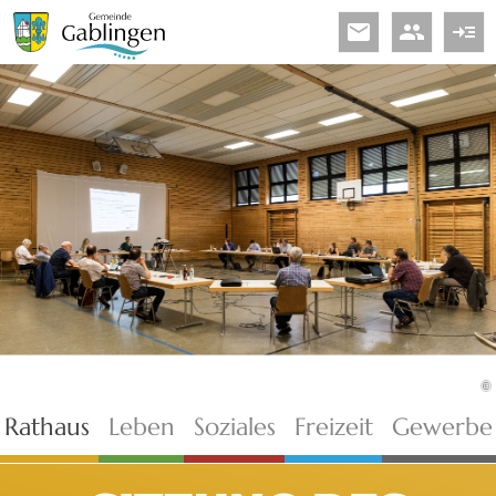
email
people
read_more
©
Rathaus
Leben
Soziales
Freizeit
Gewerbe