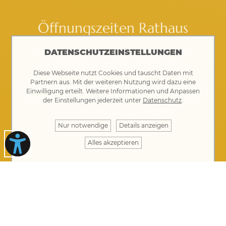
Öffnungszeiten Rathaus
Montag bis Donnerstag von 8 bis 12 Uhr
DATENSCHUTZEINSTELLUNGEN
Donnerstag auch 14 bis 17.30 Uhr
Diese Webseite nutzt Cookies und tauscht Daten mit
Partnern aus. Mit der weiteren Nutzung wird dazu eine
Freitag: telefonische Erreichbarkeit von 08:00 –
Einwilligung erteilt. Weitere Informationen und Anpassen
12:00 Uhr, Vorsprache nur mit rechtzeitiger
der Einstellungen jederzeit unter
Datenschutz
.
Terminvereinbarung möglich
Nur notwendige
Details anzeigen
Kontakt
·
Impressum
·
Datenschutz
Alles akzeptieren
Ihre Nachricht